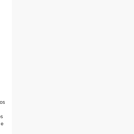
ios
os
 e