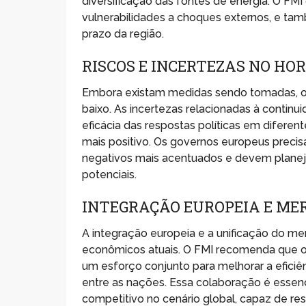
diversificação das fontes de energia. O FMI 
vulnerabilidades a choques externos, e t
prazo da região.
RISCOS E INCERTEZAS NO HO
Embora existam medidas sendo tomadas, o 
baixo. As incertezas relacionadas à continu
eficácia das respostas políticas em difere
mais positivo. Os governos europeus precis
negativos mais acentuados e devem planejar
potenciais.
INTEGRAÇÃO EUROPEIA E MER
A integração europeia e a unificação do me
econômicos atuais. O FMI recomenda que o
um esforço conjunto para melhorar a eficiên
entre as nações. Essa colaboração é essenc
competitivo no cenário global, capaz de res