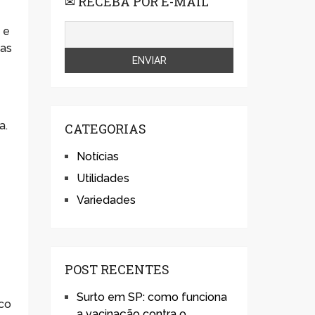
✉ RECEBA POR E-MAIL
 e
nas
a.
CATEGORIAS
Notícias
Utilidades
Variedades
POST RECENTES
Surto em SP: como funciona
ico
a vacinação contra o