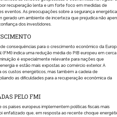
 por recuperação lenta e um forte foco em medidas de
sses eventos. As preocupações sobre a segurança energética
êm gerado um ambiente de incerteza que prejudica não ape
nfiança dos investidores.
ESCIMENTO
e de consequências para o crescimento econômico da Europ
al (FMI) indica uma redução média do PIB europeu em cerca
iminuição é especialmente relevante para nações que
ergia e estão mais expostas ao comércio exterior. A
ta os custos energéticos, mas também a cadeia de
pliando as dificuldades para a recuperação econômica da
DAS PELO FMI
os países europeus implementem políticas fiscais mais
foi enfatizado que, em resposta ao recente choque energét