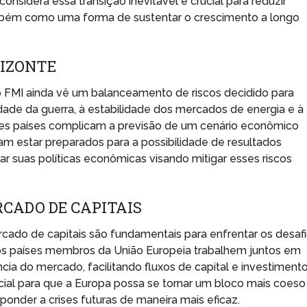
considera essa transição inevitável e crucial para reduzir
ambém como uma forma de sustentar o crescimento a longo
RIZONTE
FMI ainda vê um balanceamento de riscos decidido para
idade da guerra, à estabilidade dos mercados de energia e à
ntes países complicam a previsão de um cenário econômico
am estar preparados para a possibilidade de resultados
 suas políticas econômicas visando mitigar esses riscos
CADO DE CAPITAIS
rcado de capitais são fundamentais para enfrentar os desaf
s países membros da União Europeia trabalhem juntos em
cia do mercado, facilitando fluxos de capital e investiment
ial para que a Europa possa se tornar um bloco mais coeso
ponder a crises futuras de maneira mais eficaz.