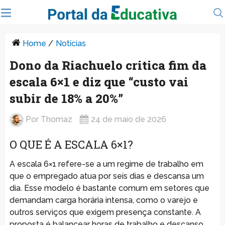
Home
/
Notícias
Dono da Riachuelo critica fim da
escala 6×1 e diz que “custo vai
subir de 18% a 20%”
Por
Thomaz
24 de maio de 2026
O QUE É A ESCALA 6×1?
A escala 6×1 refere-se a um regime de trabalho em
que o empregado atua por seis dias e descansa um
dia. Esse modelo é bastante comum em setores que
demandam carga horária intensa, como o varejo e
outros serviços que exigem presença constante. A
proposta é balancear horas de trabalho e descanso,