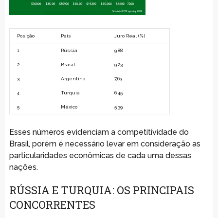
Posição
País
Juro Real (%)
1
Rússia
9,88
2
Brasil
9,23
3
Argentina
7,63
4
Turquia
6,45
5
México
5,39
Esses números evidenciam a competitividade do
Brasil, porém é necessário levar em consideração as
particularidades econômicas de cada uma dessas
nações.
RÚSSIA E TURQUIA: OS PRINCIPAIS
CONCORRENTES