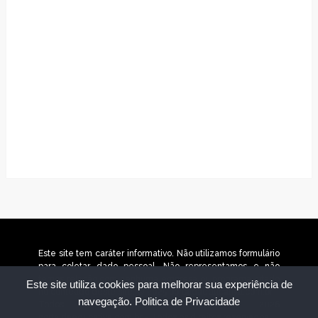
Este site tem caráter informativo. Não utilizamos formulário
para coletar dado pessoal. Não representamos e não
temos relação com nenhuma empresa ou programa citado
Este site utiliza cookies para melhorar sua experiência de
no conteúdo deste site. © 2025 portaldaeducativa.com.br –
navegação.
Politica de Privacidade
Todos os direitos reservados. © 2026
portaldaeducativa.com.br – Todos os direitos reservados.