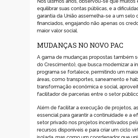
Nos últimos anos, observou-se que muitos 
equilibrar suas contas públicas, e a dificuld
garantia da União assemelha-se a um selo d
financiados, engajando não apenas os cr
maior valor social.
MUDANÇAS NO NOVO PAC
A gama de mudanças propostas também se
do Crescimento), que busca modernizar a inf
programa se fortalece, permitindo um maior
áreas, como transportes, saneamento e ha
transformação econômica e social, aprove
facilitador de parcerias entre o setor públic
Além de facilitar a execução de projetos,
essencial para garantir a continuidade e a ef
setor privado nos projetos incentivados pe
recursos disponíveis e para criar um ciclo
isolada, mas como um coordenador que un