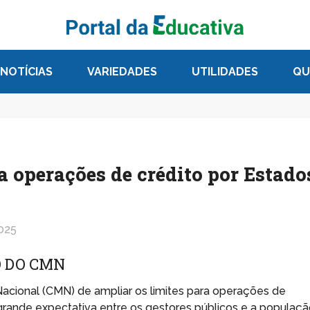
NOTÍCIAS
VARIEDADES
UTILIDADES
QU
 operações de crédito por Estado
025
O DO CMN
acional (CMN) de ampliar os limites para operações de
grande expectativa entre os gestores públicos e a populaç