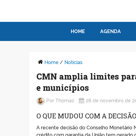
HOME
AGENDA
Home
/
Notícias
CMN amplia limites para
e municípios
Por
Thomaz
28 de novembro de 2
O QUE MUDOU COM A DECISÃ
A recente decisão do Conselho Monetário N
crédito com garantia da União tem gerado 