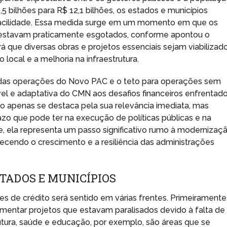
 bilhões para R$ 12,1 bilhões, os estados e municípios
facilidade. Essa medida surge em um momento em que os
5 estavam praticamente esgotados, conforme apontou o
rá que diversas obras e projetos essenciais sejam viabilizado
ocal e a melhoria na infraestrutura.
 das operações do Novo PAC e o teto para operações sem
vel e adaptativa do CMN aos desafios financeiros enfrentad
o apenas se destaca pela sua relevância imediata, mas
zo que pode ter na execução de políticas públicas e na
, ela representa um passo significativo rumo à modernizaç
recendo o crescimento e a resiliência das administrações
TADOS E MUNICÍPIOS
es de crédito será sentido em várias frentes. Primeiramente
mentar projetos que estavam paralisados devido à falta de
utura, saúde e educação, por exemplo, são áreas que se