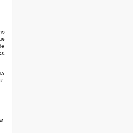
rno
que
de
os.
ma
de
s.