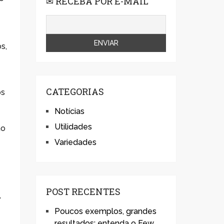
✉ RECEBA POR E-MAIL
s,
CATEGORIAS
os
Notícias
Utilidades
ão
Variedades
POST RECENTES
,
Poucos exemplos, grandes
resultados: entenda o Few