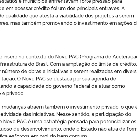
estados e municípios enfrentavam forte pressão para
ade em acessar crédito foi um dos principais entraves. A
e qualidade que atesta a viabilidade dos projetos a serem
edores, mas também promovendo o investimento em ações 
 insere no contexto do Novo PAC (Programa de Aceleraçã
raestrutura do Brasil. Com a ampliação do limite de crédito,
 número de obras e iniciativas a serem realizadas em diver
bitação. O Novo PAC se destaca por sua agenda de
itando a capacidade do governo federal de atuar como
o e privado.
 as mudanças atraem também o investimento privado, o que 
etividade das iniciativas. Nesse sentido, a participação do
lo Novo PAC é uma estratégia pensada para potencializar os
 virtuoso de desenvolvimento, onde o Estado não atua de for
ifica esforços em prol do bem comum.