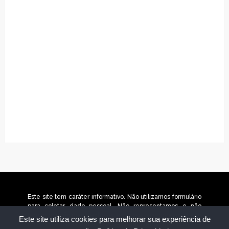
Este site tem caráter informativo. Não utilizamos formulário
para coletar dado pessoal. Não representamos e não
temos relação com nenhuma empresa ou programa citado
Este site utiliza cookies para melhorar sua experiência de
no conteúdo deste site. © 2025 portaldaeducativa.com.br –