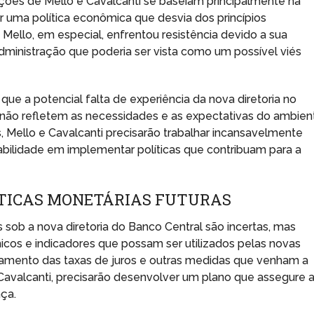
ções de Mello e Cavalcanti se baseiam principalmente na
ma política econômica que desvia dos princípios
 Mello, em especial, enfrentou resistência devido a sua
dministração que poderia ser vista como um possível viés
que a potencial falta de experiência da nova diretoria no
não refletem as necessidades e as expectativas do ambien
s, Mello e Cavalcanti precisarão trabalhar incansavelmente
abilidade em implementar políticas que contribuam para a
ÍTICAS MONETÁRIAS FUTURAS
s sob a nova diretoria do Banco Central são incertas, mas
cos e indicadores que possam ser utilizados pelas novas
hamento das taxas de juros e outras medidas que venham a
 Cavalcanti, precisarão desenvolver um plano que assegure 
nça.