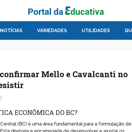
NOTÍCIAS
VARIEDADES
UTILIDADES
QU
confirmar Mello e Cavalcanti no
sistir
6
ÍTICA ECONÔMICA DO BC?
o Central (BC) é uma área fundamental para a formulação de
Esta diretoria é encarregada de desenvolver e ajustar os