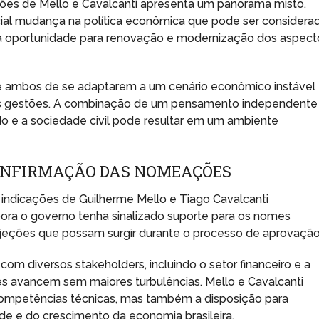
ções de Mello e Cavalcanti apresenta um panorama misto.
al mudança na política econômica que pode ser considera
a oportunidade para renovação e modernização dos aspect
e ambos de se adaptarem a um cenário econômico instável
uas gestões. A combinação de um pensamento independente
o e a sociedade civil pode resultar em um ambiente
ONFIRMAÇÃO DAS NOMEAÇÕES
 indicações de Guilherme Mello e Tiago Cavalcanti
a o governo tenha sinalizado suporte para os nomes
objeções que possam surgir durante o processo de aprovação
om diversos stakeholders, incluindo o setor financeiro e a
es avancem sem maiores turbulências. Mello e Cavalcanti
ompetências técnicas, mas também a disposição para
ade e do crescimento da economia brasileira.