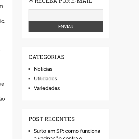
✉ RECEBA POR E-MAIL
ém
ic.
s
CATEGORIAS
Notícias
Utilidades
ue
Variedades
ção
POST RECENTES
Surto em SP: como funciona
a vacinação contra o