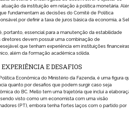
uação da instituição em relação à política monetária. Al
s que fundamentam as decisões do Comitê de Política
nsável por definir a taxa de juros básica da economia, a Sel
é, portanto, essencial para a manutenção da estabilidade
Os diretores devem possuir uma combinação de
esejável que tenham experiência em instituições financeira
mico, além da formação acadêmica sólida.
 EXPERIÊNCIA E DESAFIOS
Política Econômica do Ministério da Fazenda, é uma figura q
ncia quanto por desafios que podem surgir caso seja
nômica do BC. Mello tem uma trajetória que inclui a elabora
, sendo visto como um economista com uma visão
hadores (PT), embora tenha fortes laços com o partido por