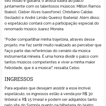
seu violão e guitarra, o artista subirá ao palco
juntamente com os talentosos músicos: Milton Ramos
(baixo), Cleber Alves (saxofone), Christiano Caldas
(teclado) e André Limão Queiroz (bateria). Além disso,
o espetáculo contará com a participação especial do
renomado músico Juarez Moreira.
“Poder compartilhar minha trajetória, através desse
projeto, me faz sentir muito realizado ao perceber que
faço parte das referências do cenário da música
instrumental mineira. É uma honra dividir o palco com
tantos músicos competentes e viver a minha maior
felicidade, que é a música!”, ressalta Celso.
INGRESSOS
Para aqueles que desejam assistir a esse incrível
espetáculo, os ingressos estão à venda por R$ 30
(inteira) e R$ 15 (meia) e podem ser adquiridos tanto
pelo site do Sympla quanto na bilheteria do teatro.