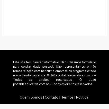
Este site tem caráter informativo. Não utilizamos formulário
para coletar dado pessoal. Não representamos e não
temos relação com nenhuma empresa ou programa citado
no conteúdo deste site. © 2025 portaldaeducativa.com.br –
Todos os direitos reservados. © 2026
portaldaeducativa.com.br – Todos os direitos reservados.
Quem Somos
|
Contato
|
Termos
|
Política