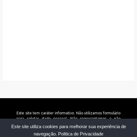
Este site tem caráter informativo. Não utilizamos formulário
para coletar dado pessoal. Não representamos e não
temos relação com nenhuma empresa ou programa citado
Este site utiliza cookies para melhorar sua experiência de
no conteúdo deste site. © 2025 portaldaeducativa.com.br –
navegação.
Politica de Privacidade
Todos os direitos reservados. © 2026