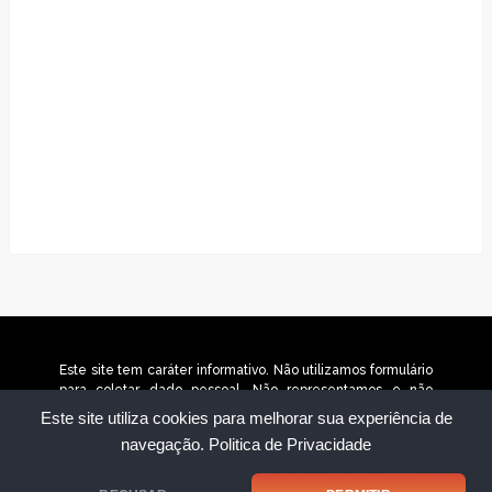
Este site tem caráter informativo. Não utilizamos formulário
para coletar dado pessoal. Não representamos e não
temos relação com nenhuma empresa ou programa citado
Este site utiliza cookies para melhorar sua experiência de
no conteúdo deste site. © 2025 portaldaeducativa.com.br –
navegação.
Politica de Privacidade
Todos os direitos reservados. © 2026
portaldaeducativa.com.br – Todos os direitos reservados.