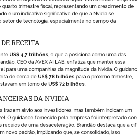
 quarto trimestre fiscal, representando um crescimento de
do é um indicativo significativo de que a Nvidia se
 setor de tecnologia, especialmente no campo da
 DE RECEITA
ente
US$ 4,7 trilhões
, o que a posiciona como uma das
randão, CEO da AVEX AI LAB, enfatiza que manter essa
vel para uma companhias da magnitude da Nvidia. O guidan
eita de cerca de
US$ 78 bilhões
para o próximo trimestre,
 estavam em torno de
US$ 72 bilhões
.
ANCEIRAS DA NVIDIA
as trazem alívio aos investidores, mas também indicam um
l. O guidance fornecido pela empresa foi interpretado co
os receios de uma desaceleração. Brandão destaca que a cif
m novo padrão, implicando que, se consolidado, isso