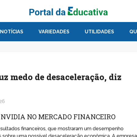
NOTÍCIAS
VARIEDADES
UTILIDADES
QU
uz medo de desaceleração, diz
026
 NVIDIA NO MERCADO FINANCEIRO
esultados financeiros, que mostraram um desempenho
s sobre uma possível desaceleração econômica. A empres