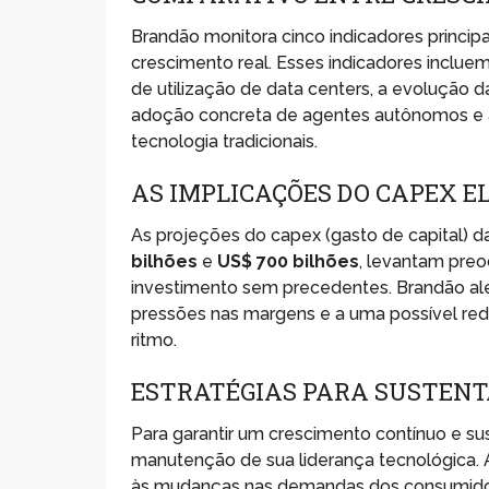
Brandão monitora cinco indicadores princip
crescimento real. Esses indicadores inclue
de utilização de data centers, a evolução 
adoção concreta de agentes autônomos e a
tecnologia tradicionais.
AS IMPLICAÇÕES DO CAPEX E
As projeções do capex (gasto de capital) 
bilhões
e
US$ 700 bilhões
, levantam preo
investimento sem precedentes. Brandão ale
pressões nas margens e a uma possível re
ritmo.
ESTRATÉGIAS PARA SUSTENT
Para garantir um crescimento contínuo e su
manutenção de sua liderança tecnológica.
às mudanças nas demandas dos consumidores