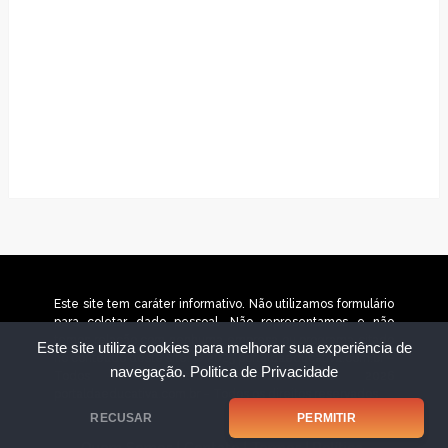
Este site tem caráter informativo. Não utilizamos formulário
para coletar dado pessoal. Não representamos e não
temos relação com nenhuma empresa ou programa citado
Este site utiliza cookies para melhorar sua experiência de
no conteúdo deste site. © 2025 portaldaeducativa.com.br –
navegação.
Politica de Privacidade
Todos os direitos reservados. © 2026
portaldaeducativa.com.br – Todos os direitos reservados.
RECUSAR
PERMITIR