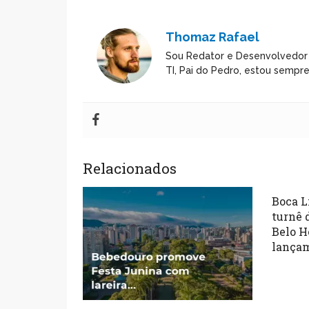
Thomaz Rafael
Sou Redator e Desenvolvedor
TI, Pai do Pedro, estou sempr
Relacionados
Boca L
turnê
Belo H
lançam