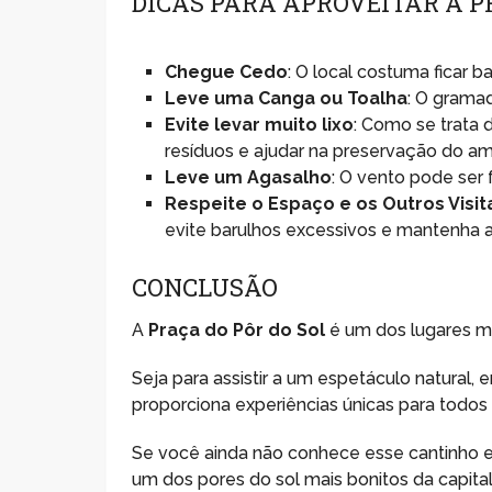
DICAS PARA APROVEITAR A P
Chegue Cedo
: O local costuma ficar
Leve uma Canga ou Toalha
: O grama
Evite levar muito lixo
: Como se trata 
resíduos e ajudar na preservação do am
Leve um Agasalho
: O vento pode ser 
Respeite o Espaço e os Outros Visit
evite barulhos excessivos e mantenha a
CONCLUSÃO
A
Praça do Pôr do Sol
é um dos lugares ma
Seja para assistir a um espetáculo natural, 
proporciona experiências únicas para todos 
Se você ainda não conhece esse cantinho es
um dos pores do sol mais bonitos da capital