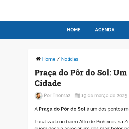
HOME
AGENDA
Home
/
Notícias
Praça do Pôr do Sol: U
Cidade
Por
Thomaz
19 de março de 2025
A
Praça do Pôr do Sol
é um dos pontos ma
Localizada no bairro Alto de Pinheiros, na 
quem deseja apreciar um dos mais belos pore