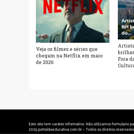
Artist
Veja os filmes e séries que
brilha
chegam na Netflix em maio
Fora d
de 2026
Cultur
Este site tem caráter informativo. Não utilizamos formulári
2025 portaldaeducativa.com.br – Todos os direitos reservado