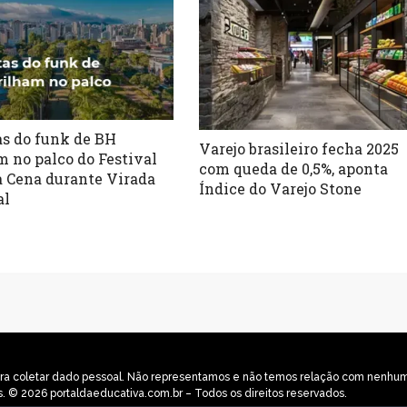
as do funk de BH
Varejo brasileiro fecha 2025
m no palco do Festival
com queda de 0,5%, aponta
a Cena durante Virada
Índice do Varejo Stone
al
o para coletar dado pessoal. Não representamos e não temos relação com nenh
s. © 2026 portaldaeducativa.com.br – Todos os direitos reservados.