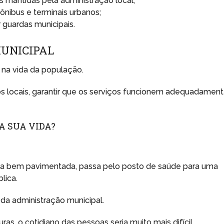
las mantidas pela administração local;
ônibus e terminais urbanos;
r guardas municipais.
MUNICIPAL
na vida da população.
sos locais, garantir que os serviços funcionem adequadamen
A SUA VIDA?
da bem pavimentada, passa pelo posto de saúde para uma
lica.
da administração municipal.
, o cotidiano das pessoas seria muito mais difícil.