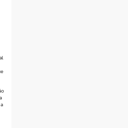
al
ue
ão
a
 a