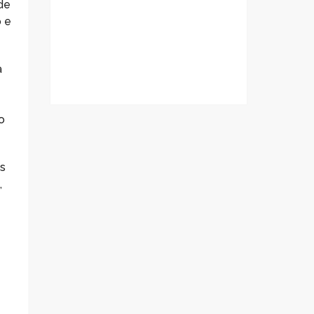
de
 e
a
o
os
,