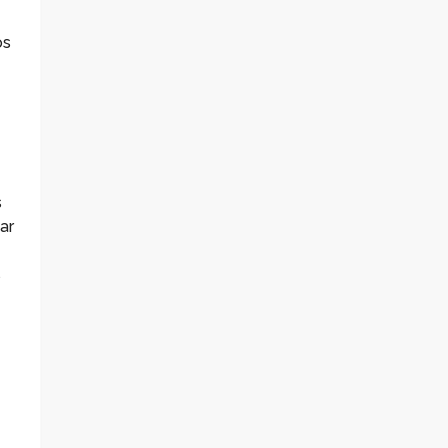
os
s
ar
s