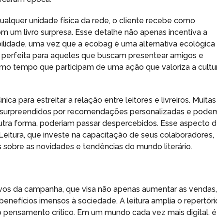
ualquer unidade física da rede, o cliente recebe como
 um livro surpresa. Esse detalhe não apenas incentiva a
idade, uma vez que a ecobag é uma alternativa ecológica
a é perfeita para aqueles que buscam presentear amigos e
smo tempo que participam de uma ação que valoriza a cultu
para estreitar a relação entre leitores e livreiros. Muitas
s são surpreendidos por recomendações personalizadas e pode
outra forma, poderiam passar despercebidos. Esse aspecto 
 Leitura, que investe na capacitação de seus colaboradores,
sobre as novidades e tendências do mundo literário.
ivos da campanha, que visa não apenas aumentar as vendas
enefícios imensos à sociedade. A leitura amplia o repertóri
o pensamento crítico. Em um mundo cada vez mais digital, é