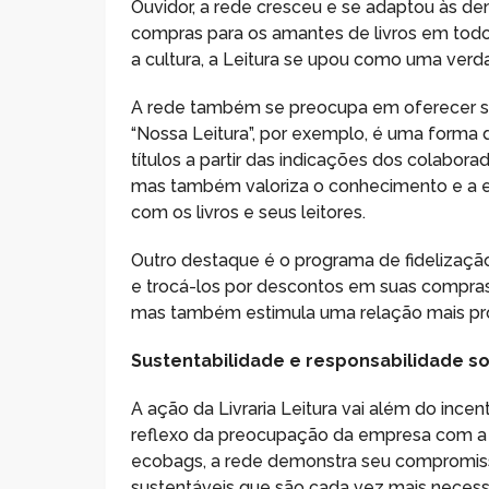
Ouvidor, a rede cresceu e se adaptou às de
compras para os amantes de livros em tod
a cultura, a Leitura se upou como uma verda
A rede também se preocupa em oferecer ser
“Nossa Leitura”, por exemplo, é uma forma
títulos a partir das indicações dos colabor
mas também valoriza o conhecimento e a ex
com os livros e seus leitores.
Outro destaque é o programa de fidelização
e trocá-los por descontos em suas compras.
mas também estimula uma relação mais próx
Sustentabilidade e responsabilidade so
A ação da Livraria Leitura vai além do ince
reflexo da preocupação da empresa com a s
ecobags, a rede demonstra seu compromisso
sustentáveis que são cada vez mais necess