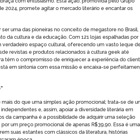
, abraça com entusiasmo. Esta ação, promovida pelo Grupo
e 2024, promete agitar o mercado literário e encantar os
r ser uma das pioneiras no conceito de megastore no Brasil,
 da cultura e da educação. Com 121 lojas espalhadas por
m verdadeiro espaço cultural, oferecendo um vasto leque d
sde revistas e produtos relacionados à cultura geek até
ura têm o compromisso de enriquecer a experiência do client
 está em sintonia com essa missão e encaixa-se perfeitamen
o”
 é mais do que uma simples ação promocional; trata-se de 
 independentes e, assim, apoiar a diversidade literária em
vos da campanha é a possibilidade de adquirir uma seleção
ivos por um preço promocional de apenas R$39,90. Essa é um
em suas estantes com clássicos da literatura, histórias
rcaram época.