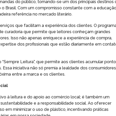
mandas do público, tornando-se um dos principais destinos 
o o Brasil. Com um compromisso constante com a educação
deira referência no mercado literário.
viços que facilitam a experiência dos clientes. O program
 de curadoria que permite que leitores conheçam grandes
adores. Isso não apenas enriquece a experiência de compra,
pertise dos profissionais que estão diariamente em contat
 “Sempre Leitura”, que permite aos clientes acumular pont
 Essa iniciativa não só premia a lealdade dos consumidores
ima entre a marca e os clientes.
cial
ntivo à leitura e do apoio ao comércio local; é também um
ustentabilidade e a responsabilidade social. Ao oferecer
 em minimizar o uso de plástico, incentivando práticas
árias em nossa sociedade.