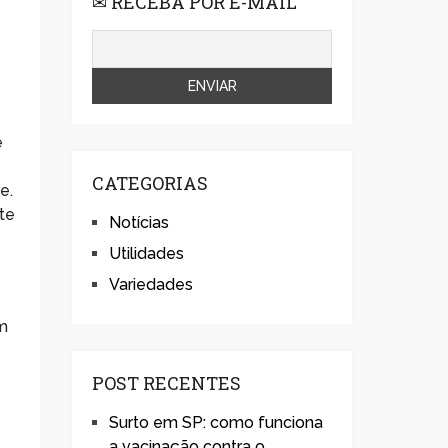
✉ RECEBA POR E-MAIL
e
CATEGORIAS
e.
te
Notícias
Utilidades
Variedades
um
POST RECENTES
a
Surto em SP: como funciona
a vacinação contra o