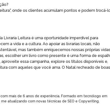
ação?
eitura”, onde os clientes acumulam pontos e podem trocá-l
da Livraria Leitura é uma oportunidade imperdível para
m a vida e a cultura. Ao apoiar as livrarias locais, não
entável, mas também enriquecemos nossas próprias vida
ntas, escolher um livro como presente é uma forma de espalh
aproveite essa campanha, explore os títulos disponíveis e,
leitura com aqueles que você ama. O Natal recheado de boa
 com mais de 6 anos de experiência. Formado em tecnólogo em
e me atualizando com novas técnicas de SEO e Copywriting.