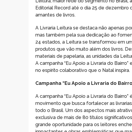
Leitura, maior rede do segmento no Brasil
Editorial Record até o dia 25 de dezembro d
amantes de livros.
A Livraria Leitura se destaca não apenas po
mas também pela sua dedicação ao fomento
24 estados, a Leitura se transformou em u
produtos que vão muito além dos livros. De
materiais de papelaria, as unidades da Leit
A campanha “Eu Apoio a Livraria do Bairro”
no espírito colaborativo que o Natal inspira.
Campanha “Eu Apoio a Livraria do Bairr
A campanha “Eu Apoio a Livraria do Bairro”
movimento que busca fortalecer as livrarias
todo o Brasil. Um dos aspectos mais atrati
exclusiva de mais de 80 títulos significat
grande oportunidade para os leitores encher
impactantes e obras emblemáticas que ma