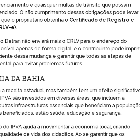
 licenciamento e quaisquer multas de trânsito que possam
icenciado. O não cumprimento dessas obrigações pode levar
 que o proprietário obtenha o
Certificado de Registro e
RLV-e)
.
6, o Detran não enviará mais o CRLV para o endereço do
onível apenas de forma digital, e o contribuinte pode imprim
ciente dessa mudança e garantir que todas as etapas de
ntal para evitar problemas futuros.
IA DA BAHIA
a receita estadual, mas também tem um efeito significativ
 IPVA são investidos em diversas áreas, que incluem a
 outras infraestruturas essenciais que beneficiam a populaçã
res beneficiados, estão saúde, educação e segurança.
o do IPVA ajuda a movimentar a economia local, criando
ualidade de vida dos cidadãos. Ao se garantir que os