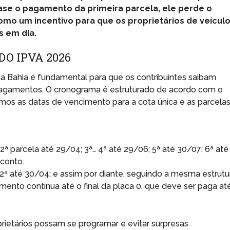
ase o pagamento da primeira parcela, ele perde o
omo um incentivo para que os proprietários de veícul
s em dia.
O IPVA 2026
 Bahia é fundamental para que os contribuintes saibam
gamentos. O cronograma é estruturado de acordo com o
amos as datas de vencimento para a cota única e as parcela
2ª parcela até 29/04; 3ª… 4ª até 29/06; 5ª até 30/07; 6ª até
conto.
2ª até 30/04; e assim por diante, seguindo a mesma estrutu
nto continua até o final da placa 0, que deve ser paga at
prietários possam se programar e evitar surpresas