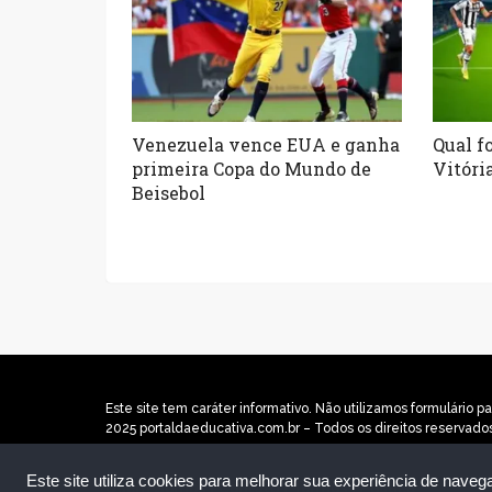
Venezuela vence EUA e ganha
Qual fo
primeira Copa do Mundo de
Vitóri
Beisebol
Este site tem caráter informativo. Não utilizamos formulári
2025 portaldaeducativa.com.br – Todos os direitos reservado
Este site utiliza cookies para melhorar sua experiência de naveg
Quem Somos
|
Contato
|
Termos
|
Política