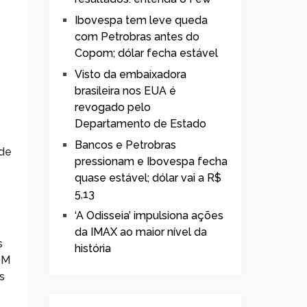
Ibovespa tem leve queda
com Petrobras antes do
Copom; dólar fecha estável
Visto da embaixadora
brasileira nos EUA é
revogado pelo
Departamento de Estado
Bancos e Petrobras
 de
pressionam e Ibovespa fecha
quase estável; dólar vai a R$
5,13
‘A Odisseia’ impulsiona ações
da IMAX ao maior nível da
s
história
OM
s