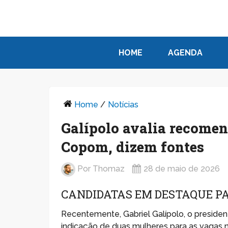
HOME
AGENDA
Home
/
Notícias
Galípolo avalia recome
Copom, dizem fontes
Por
Thomaz
28 de maio de 2026
CANDIDATAS EM DESTAQUE P
Recentemente, Gabriel Galípolo, o president
indicação de duas mulheres para as vagas n