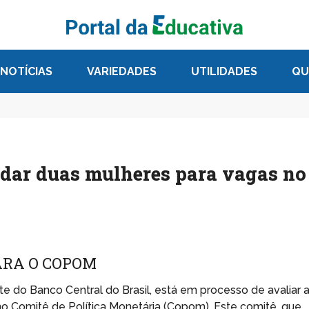
NOTÍCIAS
VARIEDADES
UTILIDADES
QU
ndar duas mulheres para vagas no
ARA O COPOM
e do Banco Central do Brasil, está em processo de avaliar 
o Comitê de Política Monetária (Copom). Este comitê, que