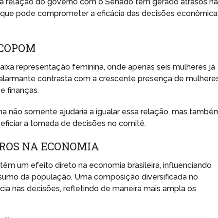
ve a relação do governo com o Senado tem gerado atrasos n
 que pode comprometer a eficácia das decisões econômica
 COPOM
ixa representação feminina, onde apenas seis mulheres já
 alarmante contrasta com a crescente presença de mulhere
e finanças.
ina não somente ajudaria a igualar essa relação, mas també
eficiar a tomada de decisões no comitê.
UROS NA ECONOMIA
m um efeito direto na economia brasileira, influenciando
nsumo da população. Uma composição diversificada no
cia nas decisões, refletindo de maneira mais ampla os