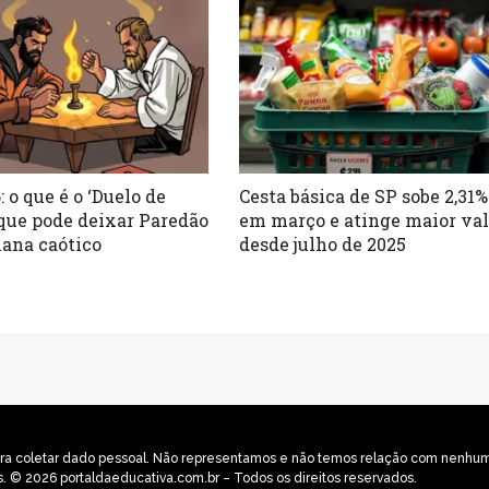
 o que é o ‘Duelo de
Cesta básica de SP sobe 2,31%
 que pode deixar Paredão
em março e atinge maior val
ana caótico
desde julho de 2025
o para coletar dado pessoal. Não representamos e não temos relação com nenh
s. © 2026 portaldaeducativa.com.br – Todos os direitos reservados.