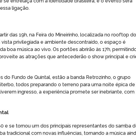
 se entrelaça com a identidade brasileira, e o evento será
essa ligação.
tir das 19h, na Feira do Mineirinho, localizada no rooftop d
ista privilegiada e ambiente descontraído, o espaço é
a boa música ao vivo. Os portões abrirão às 17h, permitind
roveite as atrações que antecederão o show principal e cri
es do Fundo de Quintal, estão a banda Retrozinho, o grupo
terbo, todos preparando o terreno para uma noite épica de
verem ingresso, a experiência promete ser inebriante, com
ntal
80 e se tornou um dos principais representantes do samba 
tradicional com novas influências, tornando a música ain