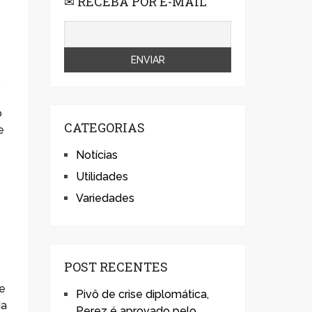
✉ RECEBA POR E-MAIL
o
o
CATEGORIAS
e
Notícias
Utilidades
Variedades
POST RECENTES
de
Pivô de crise diplomática,
da
Perez é aprovado pelo