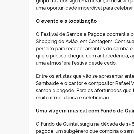
grupo traz consigo uma herança musical que
uma oportunidade imperdível para celebrar 
O evento e a localização
O Festival de Samba e Pagode ocorrerá a par
Shopping do Avião, em Contagem. Com sua v
perfeito para receber amantes do samba e d
que o público chegue com antecedência, ap
uma atmosfera festiva desde cedo.
Entre os artistas que vão se apresentar ant
Sambalde e o cantor e compositor Rafael Vi
samba e pagode. Para os afortunados que ti
muito ritmo, dança e celebração.
Uma viagem musical com Fundo de Qui
O Fundo de Quintal surgiu na década de 19
pagode, um subgênero que combina o samba 