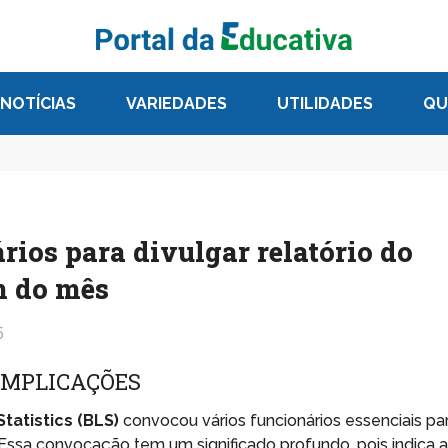
NOTÍCIAS
VARIEDADES
UTILIDADES
QU
os para divulgar relatório do
m do mês
5
IMPLICAÇÕES
tatistics (BLS)
convocou vários funcionários essenciais pa
 Essa convocação tem um significado profundo, pois indica 