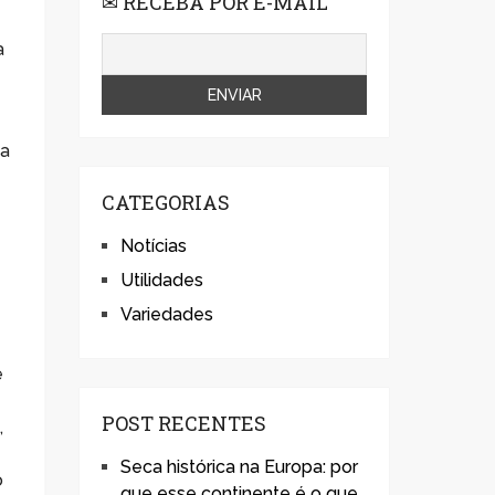
✉ RECEBA POR E-MAIL
a
 a
CATEGORIAS
Notícias
Utilidades
Variedades
e
POST RECENTES
,
Seca histórica na Europa: por
o
que esse continente é o que