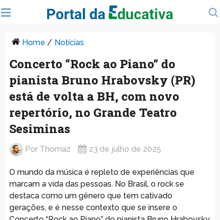
Home
/
Notícias
Concerto “Rock ao Piano” do
pianista Bruno Hrabovsky (PR)
está de volta a BH, com novo
repertório, no Grande Teatro
Sesiminas
Por
Thomaz
23 de julho de 2025
O mundo da música é repleto de experiências que
marcam a vida das pessoas. No Brasil, o rock se
destaca como um gênero que tem cativado
gerações, e é nesse contexto que se insere o
Concerto “Rock ao Piano” do pianista Bruno Hrabovsky.