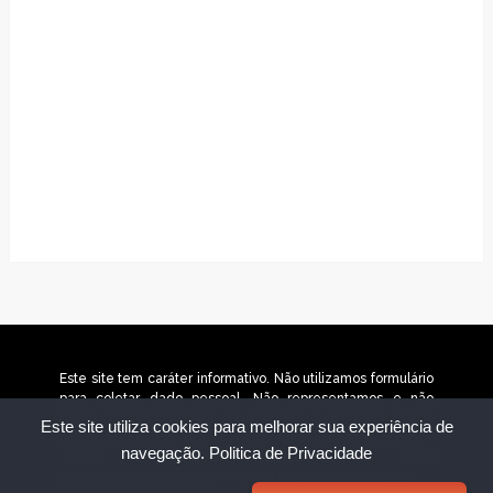
Este site tem caráter informativo. Não utilizamos formulário
para coletar dado pessoal. Não representamos e não
temos relação com nenhuma empresa ou programa citado
Este site utiliza cookies para melhorar sua experiência de
no conteúdo deste site. © 2025 portaldaeducativa.com.br –
navegação.
Politica de Privacidade
Todos os direitos reservados. © 2026
portaldaeducativa.com.br – Todos os direitos reservados.