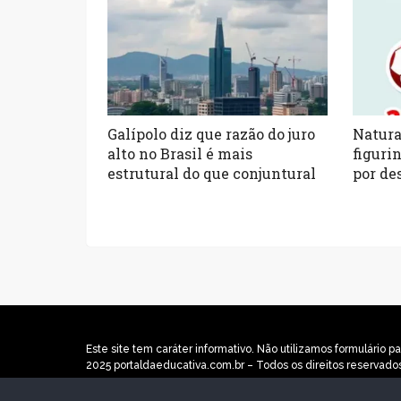
Galípolo diz que razão do juro
Natura
alto no Brasil é mais
figuri
estrutural do que conjuntural
por de
Este site tem caráter informativo. Não utilizamos formulári
2025 portaldaeducativa.com.br – Todos os direitos reservado