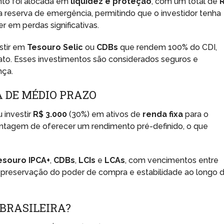
ento foi alocada em
liquidez e proteção
, com um total de
a reserva de emergência, permitindo que o investidor tenha
r em perdas significativas.
stir em
Tesouro Selic
ou
CDBs
que rendem 100% do CDI,
to. Esses investimentos são considerados seguros e
nça.
 DE MÉDIO PRAZO
 investir
R$ 3.000
(30%) em ativos de
renda fixa
para o
antagem de oferecer um rendimento pré-definido, o que
esouro IPCA+
,
CDBs
,
LCIs
e
LCAs
, com vencimentos entre
r a preservação do poder de compra e estabilidade ao longo 
 BRASILEIRA?