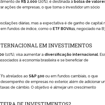
estimento de
R$ 2.000
(20%), é destinada à
bolsa de valore
rar ações de empresas, o que torna o investidor um sócio
cilações diárias, mas a expectativa é de ganho de capital 
 em fundos de índice, como o
ETF BOVA11
, negociado na B
NTERNACIONAL EM INVESTIMENTOS
000
(10%), visa aumentar a
diversificação internacional
. Es
associados à economia brasileira e se beneficiar de
TFs atrelados ao
S&P 500
ou em fundos cambiais, o que
do desempenho de empresas no exterior, além de adicionar 
taxas de câmbio. O objetivo é almejar um crescimento
RTEIRA DE INVESTIMENTOS?