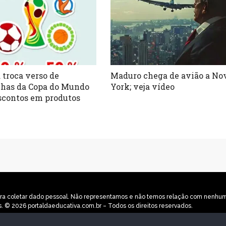
 troca verso de
Maduro chega de avião a No
nhas da Copa do Mundo
York; veja vídeo
scontos em produtos
o para coletar dado pessoal. Não representamos e não temos relação com nenh
s. © 2026 portaldaeducativa.com.br – Todos os direitos reservados.