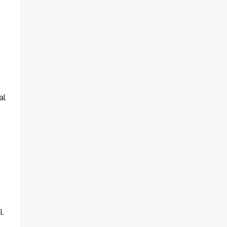
al
l.