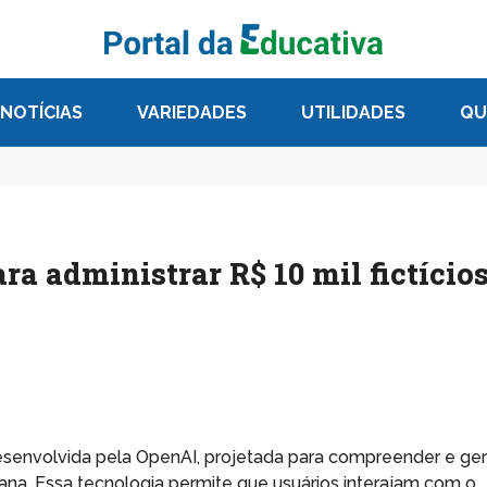
NOTÍCIAS
VARIEDADES
UTILIDADES
QU
a administrar R$ 10 mil fictícios
senvolvida pela OpenAI, projetada para compreender e ger
ana. Essa tecnologia permite que usuários interajam com o