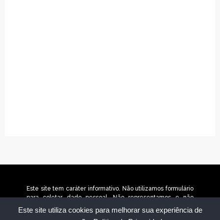
Este site tem caráter informativo. Não utilizamos formulário
para coletar dado pessoal. Não representamos e não
temos relação com nenhuma empresa ou programa citado
Este site utiliza cookies para melhorar sua experiência de
no conteúdo deste site. © 2025 portaldaeducativa.com.br –