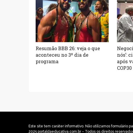
Resumão BBB 26: veja o que
Negoci
aconteceu no 3º dia de
nós’: 
programa
após v
COP30
Este site tem caráter informativo. Não utilizamos formulári
2025 portaldaeducativa.com.br – Todos os direitos reservado