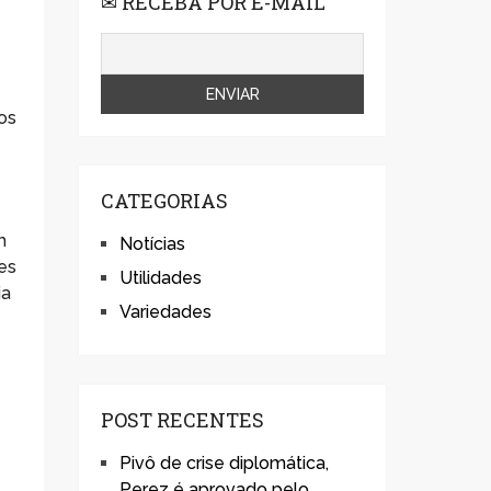
✉ RECEBA POR E-MAIL
os
CATEGORIAS
m
Notícias
es
Utilidades
ia
Variedades
POST RECENTES
Pivô de crise diplomática,
Perez é aprovado pelo