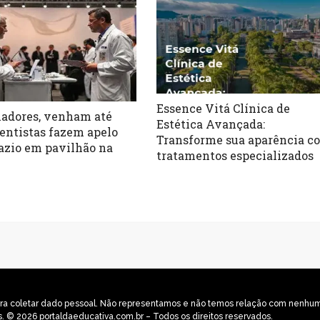
Essence Vitá Clínica de
adores, venham até
Estética Avançada:
cientistas fazem apelo
Transforme sua aparência c
azio em pavilhão na
tratamentos especializados
o para coletar dado pessoal. Não representamos e não temos relação com nenh
s. © 2026 portaldaeducativa.com.br – Todos os direitos reservados.