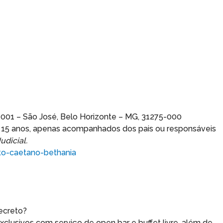
1001 – São José, Belo Horizonte – MG, 31275-000
 a 15 anos, apenas acompanhados dos pais ou responsáveis
udicial.
to-caetano-bethania
ecreto?
lusivos com serviço de open bar e buffet livre, além de