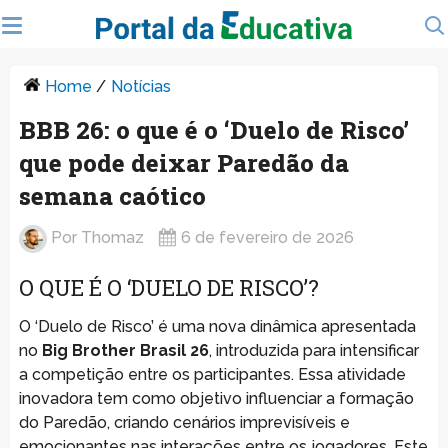
Home
/
Notícias
BBB 26: o que é o ‘Duelo de Risco’
que pode deixar Paredão da
semana caótico
Por
Thomaz
6 de fevereiro de 2026
O QUE É O ‘DUELO DE RISCO’?
O ‘Duelo de Risco’ é uma nova dinâmica apresentada
no
Big Brother Brasil 26
, introduzida para intensificar
a competição entre os participantes. Essa atividade
inovadora tem como objetivo influenciar a formação
do Paredão, criando cenários imprevisíveis e
emocionantes nas interações entre os jogadores. Este