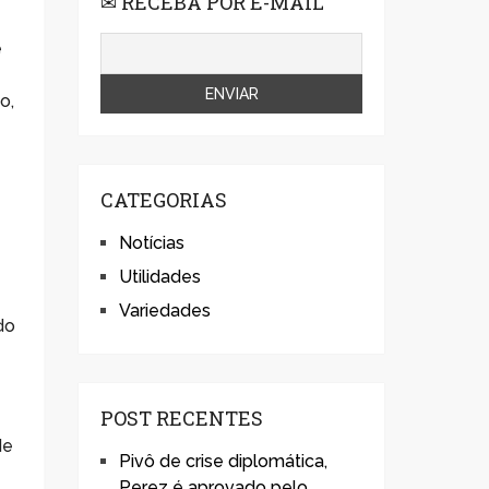
✉ RECEBA POR E-MAIL
e
o,
CATEGORIAS
Notícias
Utilidades
Variedades
do
POST RECENTES
de
Pivô de crise diplomática,
Perez é aprovado pelo