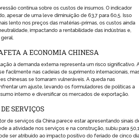
pressão contínua sobre os custos de insumos. O indicador
 apesar de uma leve diminuição de 63,7 para 60,5. Isso
s lento nos preços das matérias-primas, os custos ainda
eutralidade, impactando a rentabilidade das indústrias e,
geral.
AFETA A ECONOMIA CHINESA
ção à demanda externa representa um risco significativo. 
sse facilmente nas cadeias de suprimento internacionais, ma
 chinesas se tornaram vulneráveis. A queda nas
rentar um ajuste, levando os formuladores de políticas a
nsumo interno e diversificar os mercados de exportação.
 DE SERVIÇOS
etor de serviços da China parece estar apresentando sinais d
de a atividade nos serviços e na construção, subiu para 50,1
de ser atribuído ao impacto positivo do feriado de cinco di