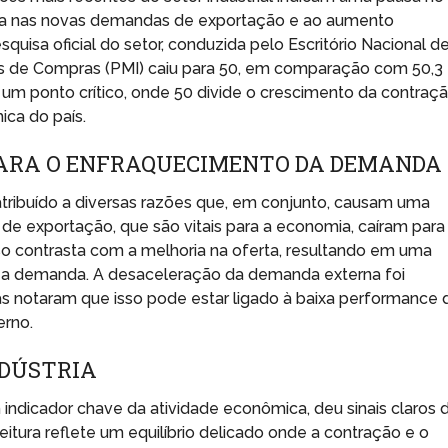
da nas novas demandas de exportação e ao aumento
uisa oficial do setor, conduzida pelo Escritório Nacional d
tes de Compras (PMI) caiu para 50, em comparação com 50,3
a um ponto crítico, onde 50 divide o crescimento da contraçã
ca do país.
PARA O ENFRAQUECIMENTO DA DEMANDA
ribuído a diversas razões que, em conjunto, causam uma
e exportação, que são vitais para a economia, caíram para
sso contrasta com a melhoria na oferta, resultando em uma
 e a demanda. A desaceleração da demanda externa foi
as notaram que isso pode estar ligado à baixa performance 
erno.
NDÚSTRIA
indicador chave da atividade econômica, deu sinais claros 
tura reflete um equilíbrio delicado onde a contração e o