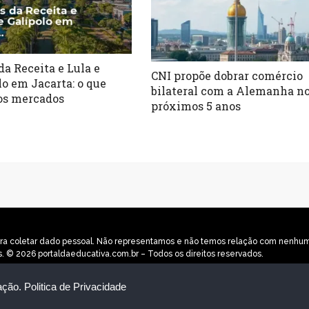
da Receita e Lula e
CNI propõe dobrar comércio
lo em Jacarta: o que
bilateral com a Alemanha n
os mercados
próximos 5 anos
o para coletar dado pessoal. Não representamos e não temos relação com nenh
s. © 2026 portaldaeducativa.com.br – Todos os direitos reservados.
ação.
Politica de Privacidade