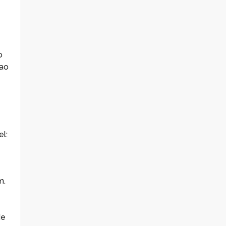
o
 ao
l:
m.
de