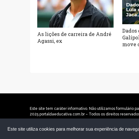
Dados 
As lições de carreira de André
Galípo
Agassi, ex
move 
Este site tem caráter informativo. Não utilizamos formulári
2025 portaldaeducativa.com.br – Todos os direitos reservado
Este site utiliza cookies para melhorar sua experiência de naveg
Quem Somos
|
Contato
|
Termos
|
Política