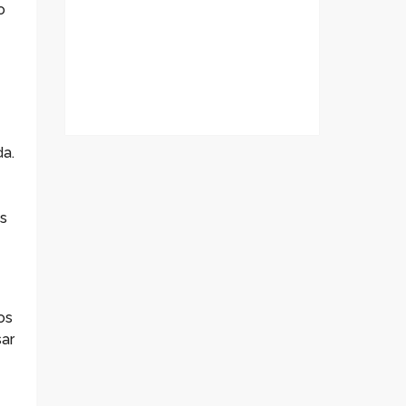
o
a.
s
os
sar