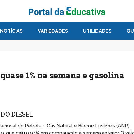
NOTÍCIAS
VARIEDADES
UTILIDADES
QU
i quase 1% na semana e gasolina
DO DIESEL
acional do Petróleo, Gás Natural e Biocombustíveis (ANP)
10, que caiu 0,97% em comparação à semana anterior. O val