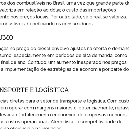
os dos combustíveis no Brasil, uma vez que grande parte d
valoriza em relação ao dólar, o custo das importações
to nos preços locais. Por outro lado, se o real se valoriza,
mbustíveis, beneficiando os consumidores.
SUMO
as no preço do diesel envolve ajustes na oferta e demand
nsumo, especialmente em períodos de alta demanda, como
de final de ano. Contudo, um aumento inesperado nos preços
 à implementação de estratégias de economia por parte do
NSPORTE E LOGÍSTICA
as diretas para o setor de transporte e logística. Com cust
odem operar com margens maiores e, potencialmente, repas
 levar ao fortalecimento econômico de empresas menores,
os custos operacionais. Além disso, a competitividade do
 na eficiência e na inovação.