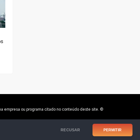
os
uma empresa ou programa citado no conteúdo deste site. ©
RECUSAR
PERMITIR