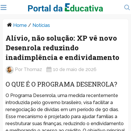
Home
/
Notícias
Alívio, não solução: XP vê novo
Desenrola reduzindo
inadimplência e endividamento
Por
Thomaz
10 de maio de 2026
O QUE É O PROGRAMA DESENROLA?
O Programa Desenrola, uma medida recentemente
introduzida pelo governo brasileiro, visa facilitar a
renegociação de dívidas em um período de 90 dias.
Esse mecanismo é projetado para ajudar famílias a
reestruturar suas finanças, reduzindo o endividamento
e melhorando o acesso ao crédito. O objetivo principal